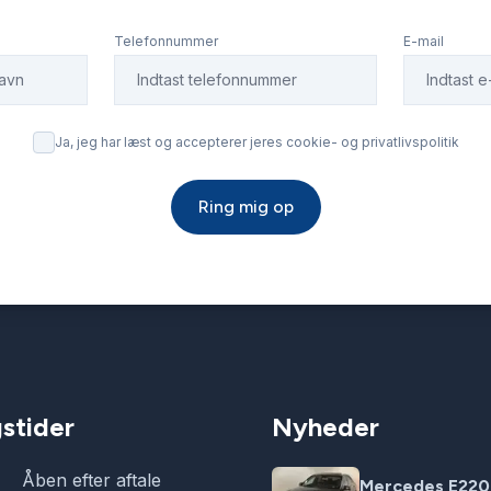
Telefonnummer
E-mail
Ja, jeg har læst og accepterer jeres cookie- og privatlivspolitik
Ring mig op
stider
Nyheder
Åben efter aftale
Mercedes E220