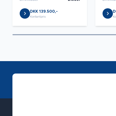
DKK 139.500,-
D
Kontantpris
Ko