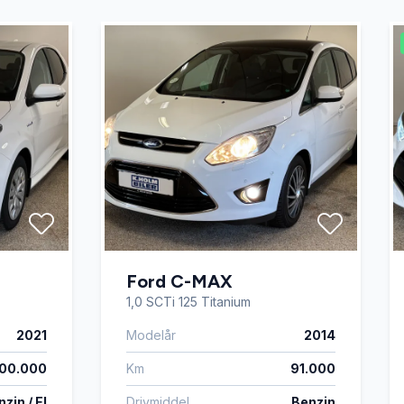
Ford C-MAX
1,0 SCTi 125 Titanium
2021
Modelår
2014
00.000
Km
91.000
zin / El
Drivmiddel
Benzin