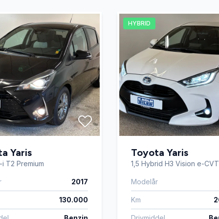
t
multifunktionsrat
HYBRID
ede ruder bag
ratvarme
enkendelse
splitbagsæde
rme
tågelygter
lslutning
vognbaneassistent
a Yaris
Toyota Yaris
-i T2 Premium
1,5 Hybrid H3 Vision e-CVT
r
2017
Modelår
130.000
Km
2
del
Benzin
Drivmiddel
Ben