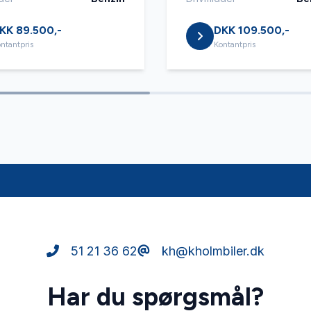
KK 89.500,-
DKK 109.500,-
ntantpris
Kontantpris
51 21 36 62
kh@kholmbiler.dk
Har du spørgsmål?