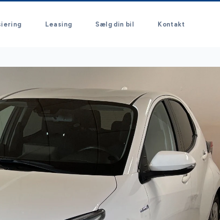
siering
Leasing
Sælg din bil
Kontakt