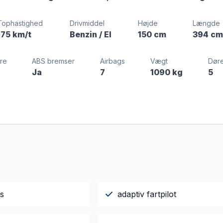
Tophastighed
Drivmiddel
Højde
Længde
175 km/t
Benzin / El
150 cm
394 c
re
ABS bremser
Airbags
Vægt
Dør
Ja
7
1090 kg
5
gs
adaptiv fartpilot