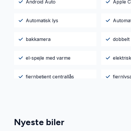
Android Auto
Apple C
Automatisk lys
Automati
bakkamera
dobbelt
el-spejle med varme
elektri
fjernbetjent centrallås
fjernlys
fuldautomatisk klimaanlæg
helårshj
håndfri til mobil
ISOFIX
Nyeste biler