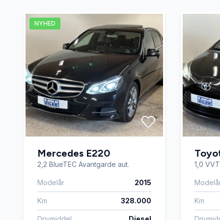
LED kørelys
læderra
NYHED
musikstreaming via Bluetooth
mørkton
Regnsensor
skilteg
stofindtræk
sædeva
udvendig temperaturmåler
USB-A ti
Mercedes E220
Toyot
2,2 BlueTEC Avantgarde aut.
1,0 VVT
Modelår
2015
Modelå
Km
328.000
Km
Drivmiddel
Diesel
Drivmid