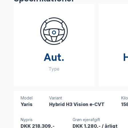
Aut.
Type
Model
Variant
Kil
Yaris
Hybrid H3 Vision e-CVT
15
Nypris
Grøn ejerafgift
DKK 218.309,-
DKK 1.280,-
/ årligt