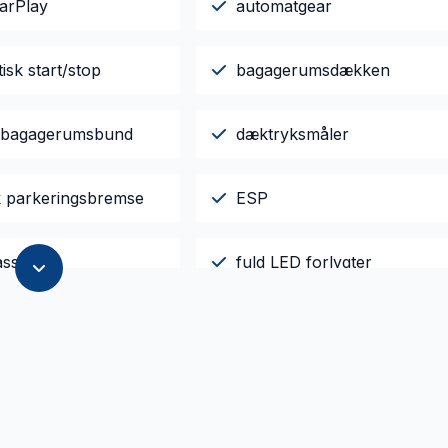
arPlay
automatgear
sk start/stop
bagagerumsdækken
 bagagerumsbund
dæktryksmåler
sk parkeringsbremse
ESP
assistent
fuld LED forlygter
ul
højdejusterbart førersæde
kørecomputer