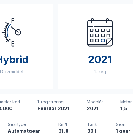
Hybrid
2021
Drivmiddel
1. reg
ometer kørt
1. registrering
Modelår
Motor
8.000
Februar 2021
2021
1,5
Geartype
Km/l
Tank
Gear
Automatgear
31,8
36 l
1 gear