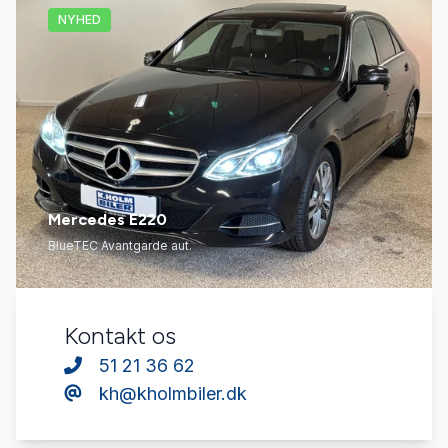
NYHED
Mercedes E220
BlueTEC Avantgarde aut.
Kontakt os
51 21 36 62
kh@kholmbiler.dk