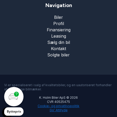
Navigation
Biler
Profil
Finansiering
Leasing
Sælg din bil
Kontakt
Solgte biler
Vi er specialiseret i salg af kvalitetsbiler, og en uautoriseret forhandler
af forskellige bilmærker.
K. Holm Biler ApS © 2026
CVR 40525475
Cookie- og privatlivspolitik
Go' Attityde
Byttepris