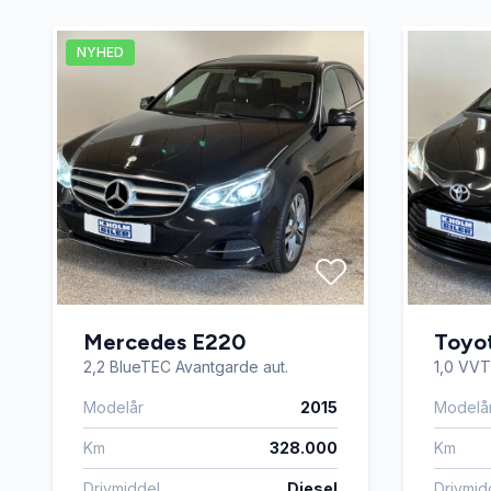
Lædersæder
Musikst
NYHED
Parkeringssensor bagved
Parkeri
SD kortlæser
Splitba
Sædevarme
Tagræli
USB tilslutning
Mercedes E220
Toyot
2,2 BlueTEC Avantgarde aut.
1,0 VVT
Modelår
2015
Modelå
Km
328.000
Km
Drivmiddel
Diesel
Drivmid