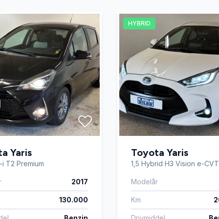
reaming via bluetooth
Navigation
HYBRID
ngssensor foran
Ratgearskifte
gsæder
Sportssæder
ng
Træthedsregistrering
a Yaris
Toyota Yaris
-i T2 Premium
1,5 Hybrid H3 Vision e-CVT
r
2017
Modelår
130.000
Km
2
del
Benzin
Drivmiddel
Ben