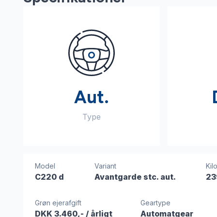
Aut.
Type
Model
Variant
Kil
C220 d
Avantgarde stc. aut.
23
Grøn ejerafgift
Geartype
DKK 3.460,-
/ årligt
Automatgear