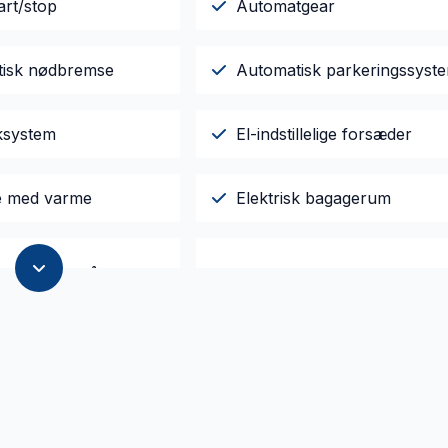
art/stop
Automatgear
isk nødbremse
Automatisk parkeringssyst
ksystem
El-indstillelige forsæder
le med varme
Elektrisk bagagerum
jent centrallås
Fuld LED forlygter
rede børnesæder
Isofix
elys
Læderrat