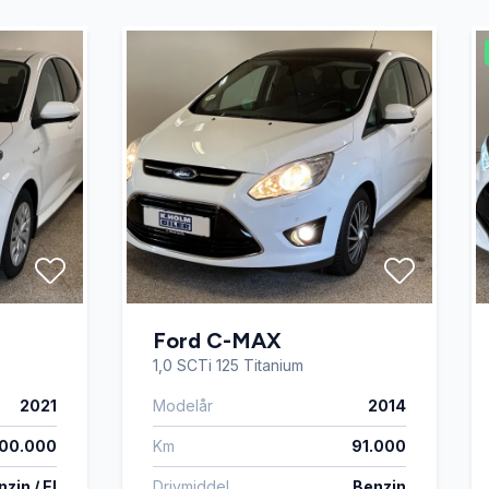
Ford C-MAX
1,0 SCTi 125 Titanium
2021
Modelår
2014
00.000
Km
91.000
zin / El
Drivmiddel
Benzin