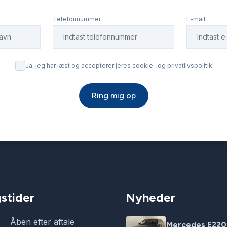
Telefonnummer
E-mail
Ja, jeg har læst og accepterer jeres cookie- og privatlivspolitik
Ring mig op
stider
Nyheder
Åben efter aftale
Mercedes E220