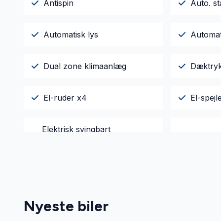
Antispin
Auto. st
Automatisk lys
Automat
Dual zone klimaanlæg
Dæktry
El-ruder x4
El-spej
Elektrisk svingbart
Fjernbet
anhængertræk
Højdejusterbare forsæder
Integre
Nyeste biler
Kørecomputer
LED kør