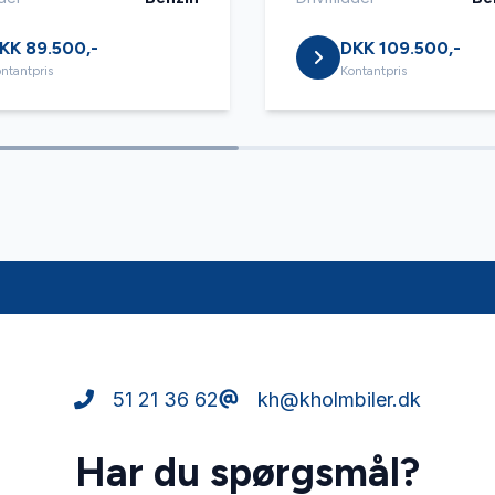
KK 89.500,-
DKK 109.500,-
ntantpris
Kontantpris
51 21 36 62
kh@kholmbiler.dk
Har du spørgsmål?