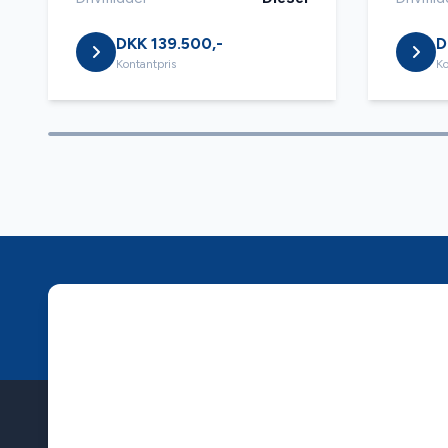
DKK 139.500,-
D
Kontantpris
Ko