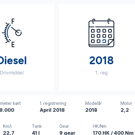
Diesel
2018
Drivmiddel
1. reg
ometer kørt
1. registrering
Modelår
Motor
9.000
April 2018
2018
2,2
Km/l
Tank
Gear
HK/Nm
22,7
41 l
9 gear
170 HK
/ 400 Nm