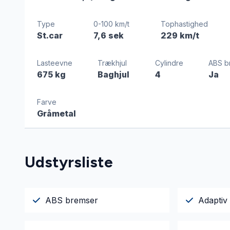
Type
0-100 km/t
Tophastighed
St.car
7,6 sek
229 km/t
Lasteevne
Trækhjul
Cylindre
ABS b
675 kg
Baghjul
4
Ja
Farve
Gråmetal
Udstyrsliste
ABS bremser
Adaptiv 