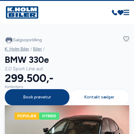
Salgsopstilling
K. Holm Biler
/
Biler
/
BMW 330e
2,0 Sport Line aut.
299.500,-
Kontantpris
Book prøvetur
Kontakt sælger
POPULÆR
HYBRID