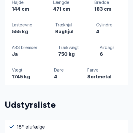
Højde
Længde
Bredde
144 cm
471 cm
183 cm
Lasteevne
Trækhjul
Cylindre
555 kg
Baghjul
4
ABS bremser
Trækvægt
Airbags
Ja
750 kg
6
Vægt
Døre
Farve
1745 kg
4
Sortmetal
Udstyrsliste
18" alufælge