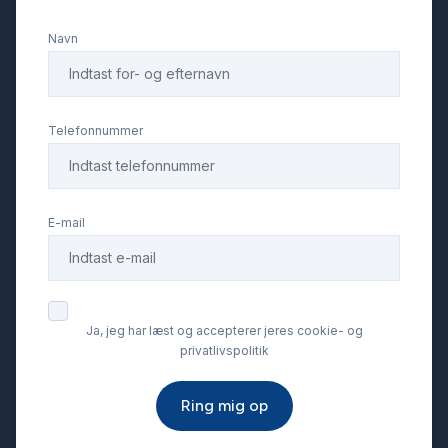
Navn
helårshjul
højdejusterbare forsæder
Telefonnummer
håndfri til mobil
E-mail
intelligent hastighedsassistent
ISOFIX
Ja, jeg har læst og accepterer jeres cookie- og
privatlivspolitik
keyless go
Ring mig op
kørecomputer