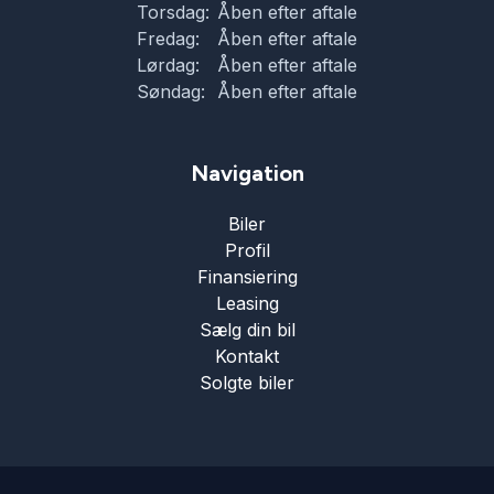
Torsdag:
Åben efter aftale
Fredag:
Åben efter aftale
parkeringssensor (for)
Lørdag:
Åben efter aftale
Søndag:
Åben efter aftale
Regnsensor
Navigation
skiltegenkendelse
Biler
Profil
splitbagsæde
Finansiering
Leasing
sportssæder
Sælg din bil
Kontakt
Solgte biler
sædevarme
træthedsregistrering