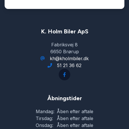
LED kørelys
læderindtræk
K. Holm Biler ApS
Fabriksvej 8
læderrat
6650 Brørup
kh@kholmbiler.dk
51 21 36 62
lændestøtte (justerbar)
multifunktionsrat
Åbningstider
mørktonede ruder bag
Mandag:
Åben efter aftale
Tirsdag:
Åben efter aftale
parkeringssensor (bag)
Onsdag:
Åben efter aftale