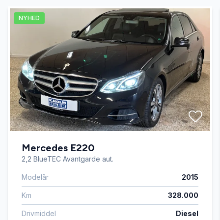
NYHED
antispin
Apple CarPlay
automatgear
Automatisk lys
Mercedes E220
Automatisk start/stop
2,2 BlueTEC Avantgarde aut.
Modelår
2015
digitalt cockpit
Km
328.000
dobbelt bagagerumsbund
Drivmiddel
Diesel