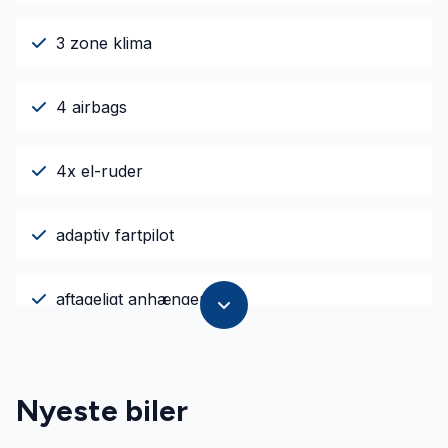
3 zone klima
4 airbags
4x el-ruder
adaptiv fartpilot
aftageligt anhængertræk
ambiente belysning
Nyeste biler
Android Auto